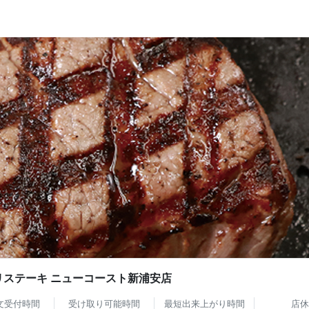
リステーキ ニューコースト新浦安店
文受付時間
受け取り可能時間
最短出来上がり時間
店休