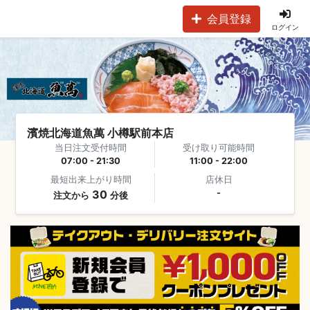
会員登録
ログイン
濱焼北海道魚萬 小樽駅前本店
当日注文受付時間
受け取り可能時間
07:00 - 21:30
11:00 - 22:00
最短出来上がり時間
店休日
30
-
注文から
分後