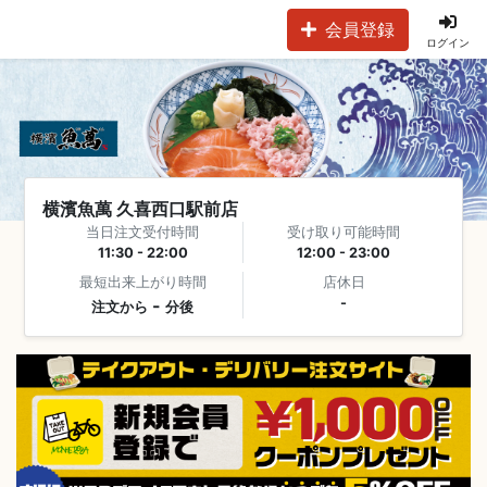
会員登録
ログイン
横濱魚萬 久喜西口駅前店
当日注文受付時間
受け取り可能時間
11:30 - 22:00
12:00 - 23:00
最短出来上がり時間
店休日
-
-
注文から
分後