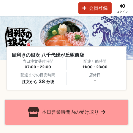
会員登録
ログイン
目利きの銀次 八千代緑が丘駅前店
当日注文受付時間
配達可能時間
07:00 - 22:00
11:00 - 23:00
配達までの目安時間
店休日
38
-
注文から
分後
本日営業時間内の受け取り