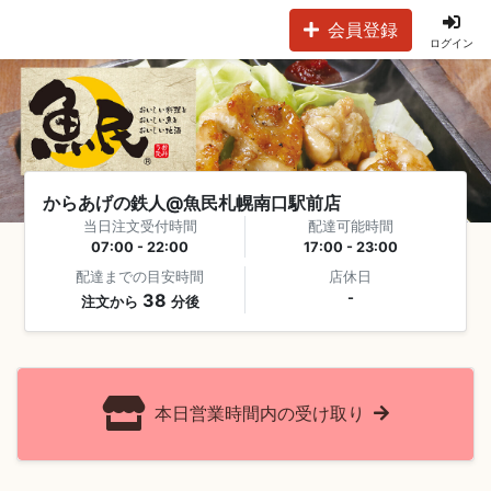
会員登録
ログイン
からあげの鉄人@魚民札幌南口駅前店
当日注文受付時間
配達可能時間
07:00 - 22:00
17:00 - 23:00
配達までの目安時間
店休日
38
-
注文から
分後
本日営業時間内の受け取り