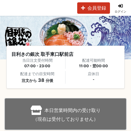
会員登録
ログイン
目利きの銀次 取手東口駅前店
当日注文受付時間
配達可能時間
07:00 - 23:00
11:00 - 翌00:00
配達までの目安時間
店休日
38
-
注文から
分後
本日営業時間内の受け取り
（現在は受付しておりません）