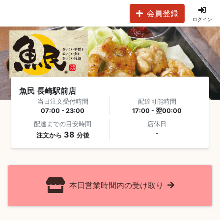
会員登録
ログイン
魚民 長崎駅前店
当日注文受付時間
配達可能時間
07:00 - 23:00
17:00 - 翌00:00
配達までの目安時間
店休日
38
-
注文から
分後
本日営業時間内の受け取り