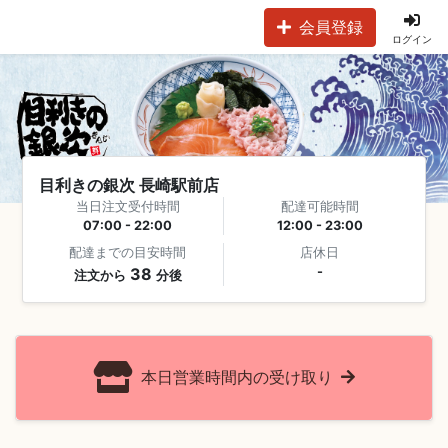
会員登録
ログイン
目利きの銀次 長崎駅前店
当日注文受付時間
配達可能時間
07:00 - 22:00
12:00 - 23:00
配達までの目安時間
店休日
38
-
注文から
分後
本日営業時間内の受け取り