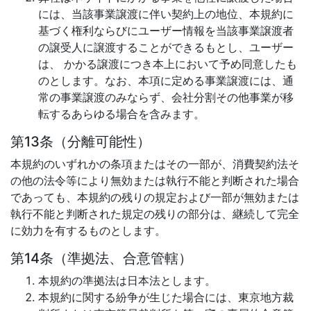
には、当該事業譲渡に伴い契約上の地位、本規約に
基づく権利ならびにユーザー情報を当該事業譲渡者
の譲受人に譲渡することができるもとし、ユーザー
は、 かかる譲渡につき本上において予め同意したも
のとします。なお、本項に定める事業譲渡には、通
常の事業譲渡のみならず、会社分割その他事業が移
転するあらゆる場合を含みます。
第13条（分離可能性）
本規約のいずれかの条項またはその一部が、消費契約法そ
の他の法令等により無効または執行不能と判断された場合
であっても、本規約の残りの規定および一部が無効または
執行不能と判断された規定の残りの部分は、継続して完全
に効力を有するものとします。
第14条（準拠法、合意管轄）
本規約の準拠法は日本法とします。
本規約に関する紛争が生じた場合には、東京地方裁