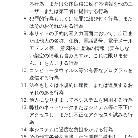
る行為、または公序良俗に反する情報を他のユ
ーザーまたは第三者に提供する行為
犯罪的行為もしくは犯罪に結び付く行為、また
はそのおそれのある行為
本サイトの予約内容入力画面において、自己ま
たは他人の名称、住所、電話番号、電子メール
アドレス等、 意図的に虚偽の情報（実在しな
い架空の情報も含みますが、これに限りませ
ん。）を入力する行為
コンピュータウィルス等の有害なプログラムを
送信する行為
法令もしくは本規約に違反、または違反するお
それのある行為
他人になりすまして本システムを利用する行為
弊社のネットワークまたはシステム等に不正に
アクセスし、または不正なアクセスを試みる行
為
本システムに過度な負担をかける行為
その他前各号を直接または間接に惹起し、また