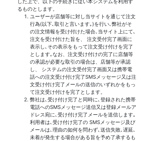
した上で、以下の手続きに従い本システムを利用す
るものとします。
ユーザーが店舗等に対し当サイトを通じて注文
行為(以下､取引と言います｡)を行い､弊社がそ
の注文情報を受け付けた場合､当サイト上にて､
注文を受け付けた旨を、 注文受付完了画面に
表示し､その表示をもって注文受け付けを完了
とします｡なお、注文受け付けの完了に店舗等
の承認が必要な取引の場合は、店舗等が承認
し、 システムの注文受付完了画面又は携帯電
話への注文受け付け完了SMSメッセージ又は注
文受け付け完了メールの送信のいずれかをもっ
て注文受け付けを完了とします。
弊社は､受け付け完了と同時に､登録された携帯
電話へのSMSメッセージ送信又は登録メールア
ドレス宛に､受け付け完了メールを送信します｡
利用者は､受け付け完了の SMSメッセージ及び
メールは､理由の如何を問わず､送信失敗､遅延､
未着が発生する場合がある旨を予め了承するも