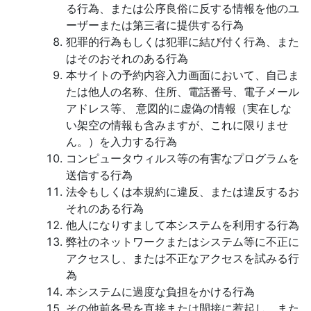
る行為、または公序良俗に反する情報を他のユ
ーザーまたは第三者に提供する行為
犯罪的行為もしくは犯罪に結び付く行為、また
はそのおそれのある行為
本サイトの予約内容入力画面において、自己ま
たは他人の名称、住所、電話番号、電子メール
アドレス等、 意図的に虚偽の情報（実在しな
い架空の情報も含みますが、これに限りませ
ん。）を入力する行為
コンピュータウィルス等の有害なプログラムを
送信する行為
法令もしくは本規約に違反、または違反するお
それのある行為
他人になりすまして本システムを利用する行為
弊社のネットワークまたはシステム等に不正に
アクセスし、または不正なアクセスを試みる行
為
本システムに過度な負担をかける行為
その他前各号を直接または間接に惹起し、また