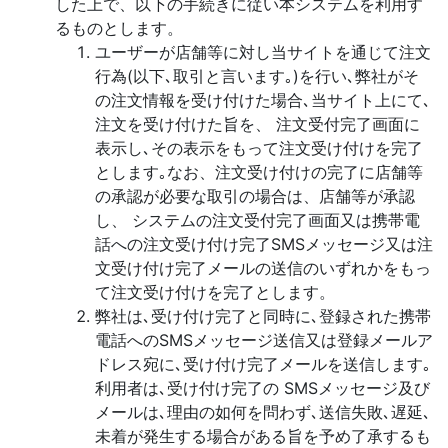
した上で、以下の手続きに従い本システムを利用す
るものとします。
ユーザーが店舗等に対し当サイトを通じて注文
行為(以下､取引と言います｡)を行い､弊社がそ
の注文情報を受け付けた場合､当サイト上にて､
注文を受け付けた旨を、 注文受付完了画面に
表示し､その表示をもって注文受け付けを完了
とします｡なお、注文受け付けの完了に店舗等
の承認が必要な取引の場合は、店舗等が承認
し、 システムの注文受付完了画面又は携帯電
話への注文受け付け完了SMSメッセージ又は注
文受け付け完了メールの送信のいずれかをもっ
て注文受け付けを完了とします。
弊社は､受け付け完了と同時に､登録された携帯
電話へのSMSメッセージ送信又は登録メールア
ドレス宛に､受け付け完了メールを送信します｡
利用者は､受け付け完了の SMSメッセージ及び
メールは､理由の如何を問わず､送信失敗､遅延､
未着が発生する場合がある旨を予め了承するも