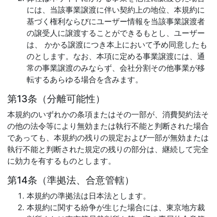
には、当該事業譲渡に伴い契約上の地位、本規約に
基づく権利ならびにユーザー情報を当該事業譲渡者
の譲受人に譲渡することができるもとし、ユーザー
は、 かかる譲渡につき本上において予め同意したも
のとします。なお、本項に定める事業譲渡には、通
常の事業譲渡のみならず、会社分割その他事業が移
転するあらゆる場合を含みます。
第13条（分離可能性）
本規約のいずれかの条項またはその一部が、消費契約法そ
の他の法令等により無効または執行不能と判断された場合
であっても、本規約の残りの規定および一部が無効または
執行不能と判断された規定の残りの部分は、継続して完全
に効力を有するものとします。
第14条（準拠法、合意管轄）
本規約の準拠法は日本法とします。
本規約に関する紛争が生じた場合には、東京地方裁