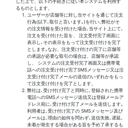
した上で、以下の手続きに従い本システムを利用す
るものとします。
ユーザーが店舗等に対し当サイトを通じて注文
行為(以下､取引と言います｡)を行い､弊社がそ
の注文情報を受け付けた場合､当サイト上にて､
注文を受け付けた旨を、 注文受付完了画面に
表示し､その表示をもって注文受け付けを完了
とします｡なお、注文受け付けの完了に店舗等
の承認が必要な取引の場合は、店舗等が承認
し、 システムの注文受付完了画面又は携帯電
話への注文受け付け完了SMSメッセージ又は注
文受け付け完了メールの送信のいずれかをもっ
て注文受け付けを完了とします。
弊社は､受け付け完了と同時に､登録された携帯
電話へのSMSメッセージ送信又は登録メールア
ドレス宛に､受け付け完了メールを送信します｡
利用者は､受け付け完了の SMSメッセージ及び
メールは､理由の如何を問わず､送信失敗､遅延､
未着が発生する場合がある旨を予め了承するも