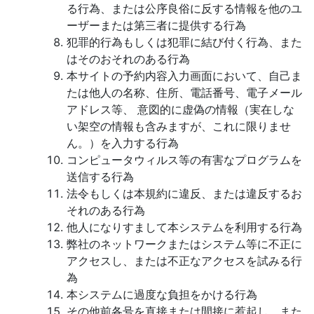
る行為、または公序良俗に反する情報を他のユ
ーザーまたは第三者に提供する行為
犯罪的行為もしくは犯罪に結び付く行為、また
はそのおそれのある行為
本サイトの予約内容入力画面において、自己ま
たは他人の名称、住所、電話番号、電子メール
アドレス等、 意図的に虚偽の情報（実在しな
い架空の情報も含みますが、これに限りませ
ん。）を入力する行為
コンピュータウィルス等の有害なプログラムを
送信する行為
法令もしくは本規約に違反、または違反するお
それのある行為
他人になりすまして本システムを利用する行為
弊社のネットワークまたはシステム等に不正に
アクセスし、または不正なアクセスを試みる行
為
本システムに過度な負担をかける行為
その他前各号を直接または間接に惹起し、また