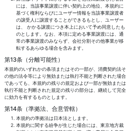
には、当該事業譲渡に伴い契約上の地位、本規約に
基づく権利ならびにユーザー情報を当該事業譲渡者
の譲受人に譲渡することができるもとし、ユーザー
は、 かかる譲渡につき本上において予め同意したも
のとします。なお、本項に定める事業譲渡には、通
常の事業譲渡のみならず、会社分割その他事業が移
転するあらゆる場合を含みます。
第13条（分離可能性）
本規約のいずれかの条項またはその一部が、消費契約法そ
の他の法令等により無効または執行不能と判断された場合
であっても、本規約の残りの規定および一部が無効または
執行不能と判断された規定の残りの部分は、継続して完全
に効力を有するものとします。
第14条（準拠法、合意管轄）
本規約の準拠法は日本法とします。
本規約に関する紛争が生じた場合には、東京地方裁