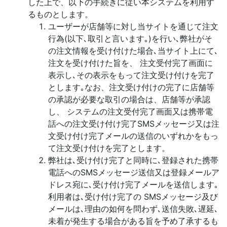
した上で、以下の手続きに従い本システムを利用す
るものとします。
ユーザーが店舗等に対し当サイトを通じて注文
行為(以下､取引と言います｡)を行い､弊社がそ
の注文情報を受け付けた場合､当サイト上にて､
注文を受け付けた旨を、 注文受付完了画面に
表示し､その表示をもって注文受け付けを完了
とします｡なお、注文受け付けの完了に店舗等
の承認が必要な取引の場合は、店舗等が承認
し、 システムの注文受付完了画面又は携帯電
話への注文受け付け完了SMSメッセージ又は注
文受け付け完了メールの送信のいずれかをもっ
て注文受け付けを完了とします。
弊社は､受け付け完了と同時に､登録された携帯
電話へのSMSメッセージ送信又は登録メールア
ドレス宛に､受け付け完了メールを送信します｡
利用者は､受け付け完了の SMSメッセージ及び
メールは､理由の如何を問わず､送信失敗､遅延､
未着が発生する場合がある旨を予め了承するも