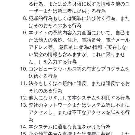
る行為、または公序良俗に反する情報を他のユ
ーザーまたは第三者に提供する行為
犯罪的行為もしくは犯罪に結び付く行為、また
はそのおそれのある行為
本サイトの予約内容入力画面において、自己ま
たは他人の名称、住所、電話番号、電子メール
アドレス等、 意図的に虚偽の情報（実在しな
い架空の情報も含みますが、これに限りませ
ん。）を入力する行為
コンピュータウィルス等の有害なプログラムを
送信する行為
法令もしくは本規約に違反、または違反するお
それのある行為
他人になりすまして本システムを利用する行為
弊社のネットワークまたはシステム等に不正に
アクセスし、または不正なアクセスを試みる行
為
本システムに過度な負担をかける行為
その他前各号を直接または間接に惹起し、また