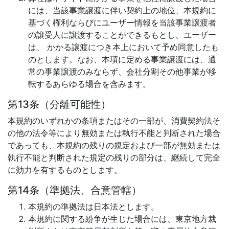
には、当該事業譲渡に伴い契約上の地位、本規約に
基づく権利ならびにユーザー情報を当該事業譲渡者
の譲受人に譲渡することができるもとし、ユーザー
は、 かかる譲渡につき本上において予め同意したも
のとします。なお、本項に定める事業譲渡には、通
常の事業譲渡のみならず、会社分割その他事業が移
転するあらゆる場合を含みます。
第13条（分離可能性）
本規約のいずれかの条項またはその一部が、消費契約法そ
の他の法令等により無効または執行不能と判断された場合
であっても、本規約の残りの規定および一部が無効または
執行不能と判断された規定の残りの部分は、継続して完全
に効力を有するものとします。
第14条（準拠法、合意管轄）
本規約の準拠法は日本法とします。
本規約に関する紛争が生じた場合には、東京地方裁