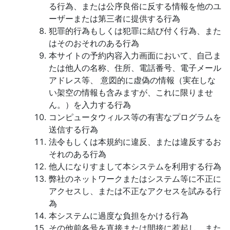
る行為、または公序良俗に反する情報を他のユ
ーザーまたは第三者に提供する行為
犯罪的行為もしくは犯罪に結び付く行為、また
はそのおそれのある行為
本サイトの予約内容入力画面において、自己ま
たは他人の名称、住所、電話番号、電子メール
アドレス等、 意図的に虚偽の情報（実在しな
い架空の情報も含みますが、これに限りませ
ん。）を入力する行為
コンピュータウィルス等の有害なプログラムを
送信する行為
法令もしくは本規約に違反、または違反するお
それのある行為
他人になりすまして本システムを利用する行為
弊社のネットワークまたはシステム等に不正に
アクセスし、または不正なアクセスを試みる行
為
本システムに過度な負担をかける行為
その他前各号を直接または間接に惹起し、また