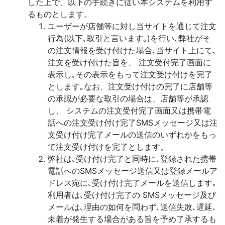
した上で、以下の手続きに従い本システムを利用す
るものとします。
ユーザーが店舗等に対し当サイトを通じて注文
行為(以下､取引と言います｡)を行い､弊社がそ
の注文情報を受け付けた場合､当サイト上にて､
注文を受け付けた旨を、 注文受付完了画面に
表示し､その表示をもって注文受け付けを完了
とします｡なお、注文受け付けの完了に店舗等
の承認が必要な取引の場合は、店舗等が承認
し、 システムの注文受付完了画面又は携帯電
話への注文受け付け完了SMSメッセージ又は注
文受け付け完了メールの送信のいずれかをもっ
て注文受け付けを完了とします。
弊社は､受け付け完了と同時に､登録された携帯
電話へのSMSメッセージ送信又は登録メールア
ドレス宛に､受け付け完了メールを送信します｡
利用者は､受け付け完了の SMSメッセージ及び
メールは､理由の如何を問わず､送信失敗､遅延､
未着が発生する場合がある旨を予め了承するも