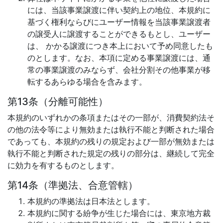
には、当該事業譲渡に伴い契約上の地位、本規約に
基づく権利ならびにユーザー情報を当該事業譲渡者
の譲受人に譲渡することができるもとし、ユーザー
は、 かかる譲渡につき本上において予め同意したも
のとします。なお、本項に定める事業譲渡には、通
常の事業譲渡のみならず、会社分割その他事業が移
転するあらゆる場合を含みます。
第13条（分離可能性）
本規約のいずれかの条項またはその一部が、消費契約法そ
の他の法令等により無効または執行不能と判断された場合
であっても、本規約の残りの規定および一部が無効または
執行不能と判断された規定の残りの部分は、継続して完全
に効力を有するものとします。
第14条（準拠法、合意管轄）
本規約の準拠法は日本法とします。
本規約に関する紛争が生じた場合には、東京地方裁