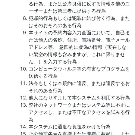
る行為、または公序良俗に反する情報を他のユ
ーザーまたは第三者に提供する行為
犯罪的行為もしくは犯罪に結び付く行為、また
はそのおそれのある行為
本サイトの予約内容入力画面において、自己ま
たは他人の名称、住所、電話番号、電子メール
アドレス等、 意図的に虚偽の情報（実在しな
い架空の情報も含みますが、これに限りませ
ん。）を入力する行為
コンピュータウィルス等の有害なプログラムを
送信する行為
法令もしくは本規約に違反、または違反するお
それのある行為
他人になりすまして本システムを利用する行為
弊社のネットワークまたはシステム等に不正に
アクセスし、または不正なアクセスを試みる行
為
本システムに過度な負担をかける行為
その他前各号を直接または間接に惹起し、また