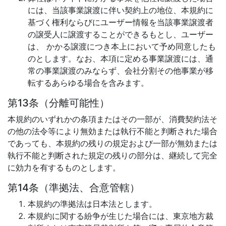
には、当該事業譲渡に伴い契約上の地位、本規約に
基づく権利ならびにユーザー情報を当該事業譲渡者
の譲受人に譲渡することができるもとし、ユーザー
は、 かかる譲渡につき本上において予め同意したも
のとします。なお、本項に定める事業譲渡には、通
常の事業譲渡のみならず、会社分割その他事業が移
転するあらゆる場合を含みます。
第13条（分離可能性）
本規約のいずれかの条項またはその一部が、消費契約法そ
の他の法令等により無効または執行不能と判断された場合
であっても、本規約の残りの規定および一部が無効または
執行不能と判断された規定の残りの部分は、継続して完全
に効力を有するものとします。
第14条（準拠法、合意管轄）
本規約の準拠法は日本法とします。
本規約に関する紛争が生じた場合には、東京地方裁