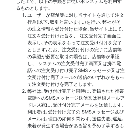
した上で、以下の手続きに従い本システムを利用す
るものとします。
ユーザーが店舗等に対し当サイトを通じて注文
行為(以下､取引と言います｡)を行い､弊社がそ
の注文情報を受け付けた場合､当サイト上にて､
注文を受け付けた旨を、 注文受付完了画面に
表示し､その表示をもって注文受け付けを完了
とします｡なお、注文受け付けの完了に店舗等
の承認が必要な取引の場合は、店舗等が承認
し、 システムの注文受付完了画面又は携帯電
話への注文受け付け完了SMSメッセージ又は注
文受け付け完了メールの送信のいずれかをもっ
て注文受け付けを完了とします。
弊社は､受け付け完了と同時に､登録された携帯
電話へのSMSメッセージ送信又は登録メールア
ドレス宛に､受け付け完了メールを送信します｡
利用者は､受け付け完了の SMSメッセージ及び
メールは､理由の如何を問わず､送信失敗､遅延､
未着が発生する場合がある旨を予め了承するも