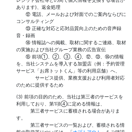
レジット会社等との間で個人情報を交換する場合が
あります)、返金処理
⑫ 電話、メールおよび対面でのご案内ならびに
コンサルティング
⑬ 正確な対応と応対品質向上のための音声録
音・録画
⑭ 情報誌への掲載、取材に関するご連絡、取材
の実施および当社グループ業務の広告宣伝
⑮ 前項①、②、③、④、⑫、⑬、⑭の情報
を、当社システムを導入する加盟店（例：予約管理
サービス「お席トットくん」等の利用店舗）へ、
サービス提供、業務支援および利用者対応
のために提供するため
(3) 前項の目的のため、当社は第三者のサービスを
利用しており、第1項④に定める情報は、
第三者サービスに蓄積される場合がありま
す。
第三者サービスの一覧および、蓄積される情