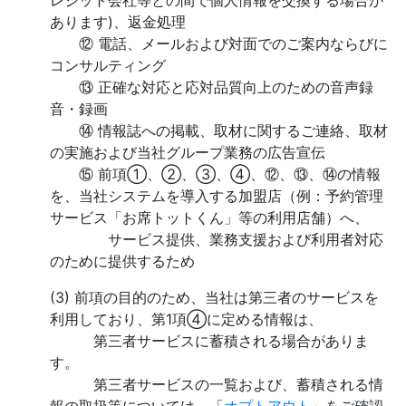
レジット会社等との間で個人情報を交換する場合が
あります)、返金処理
⑫ 電話、メールおよび対面でのご案内ならびに
コンサルティング
⑬ 正確な対応と応対品質向上のための音声録
音・録画
⑭ 情報誌への掲載、取材に関するご連絡、取材
の実施および当社グループ業務の広告宣伝
⑮ 前項①、②、③、④、⑫、⑬、⑭の情報
を、当社システムを導入する加盟店（例：予約管理
サービス「お席トットくん」等の利用店舗）へ、
サービス提供、業務支援および利用者対応
のために提供するため
(3) 前項の目的のため、当社は第三者のサービスを
利用しており、第1項④に定める情報は、
第三者サービスに蓄積される場合がありま
す。
第三者サービスの一覧および、蓄積される情